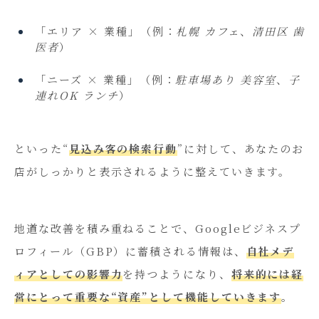
「エリア × 業種」（例：
札幌 カフェ
、
清田区 歯
医者
）
「ニーズ × 業種」（例：
駐車場あり 美容室
、
子
連れOK ランチ
）
といった“
見込み客の検索行動
”に対して、あなたのお
店がしっかりと表示されるように整えていきます。
地道な改善を積み重ねることで、Googleビジネスプ
ロフィール（GBP）に蓄積される情報は、
自社メデ
ィアとしての影響力
を持つようになり、
将来的には経
営にとって重要な“資産”として機能していきます
。